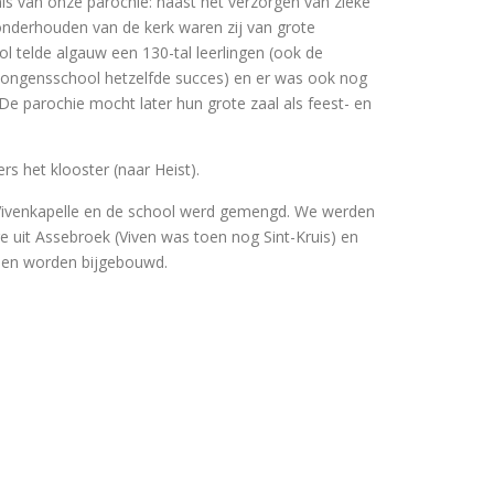
nis van onze parochie: naast het verzorgen van zieke
onderhouden van de kerk waren zij van grote
l telde algauw een 130-tal leerlingen (ook de
ongensschool hetzelfde succes) en er was ook nog
e parochie mocht later hun grote zaal als feest- en
rs het klooster (naar Heist).
Vivenkapelle en de school werd gemengd. We werden
 uit Assebroek (Viven was toen nog Sint-Kruis) en
oen worden bijgebouwd.