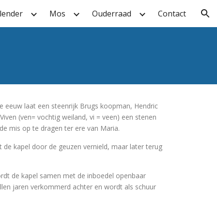
lender
Mos
Ouderraad
Contact
ion
de eeuw laat een steenrijk Brugs koopman, Hendric
n Viven (ven= vochtig weiland, vi = veen) een stenen
e mis op te dragen ter ere van Maria.
de kapel door de geuzen vernield, maar later terug
ordt de kapel samen met de inboedel openbaar
tallen jaren verkommerd achter en wordt als schuur