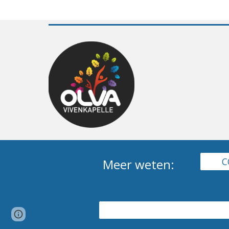
C
Meer weten:
Report abuse