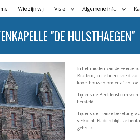
ome
Wie zijn wij
Visie
Algemene info
Ka
ip to main content
Skip to navigat
VENKAPELLE "DE HULSTHAEGEN"
In het midden van de veertien
Braderic, in de heerlijkheid va
kapel bouwen om er af en toe d
Tijdens de Beeldenstorm wordt 
hersteld.
Tijdens de Franse bezetting w
verkocht. Nadien blijft ze tien
gebruikt.