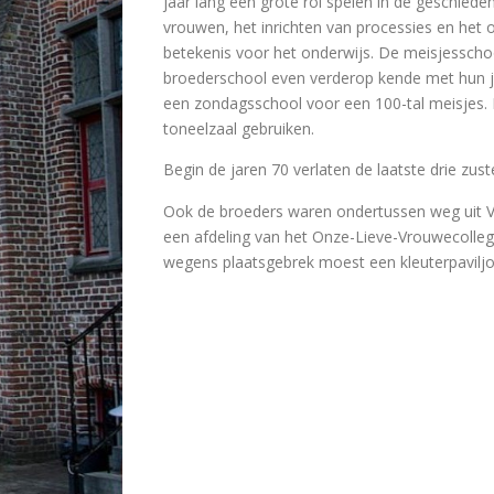
jaar lang een grote rol spelen in de geschiede
vrouwen, het inrichten van processies en het 
betekenis voor het onderwijs. De meisjesschoo
broederschool even verderop kende met hun j
een zondagsschool voor een 100-tal meisjes. D
toneelzaal gebruiken.
Begin de jaren 70 verlaten de laatste drie zuste
Ook de broeders waren ondertussen weg uit 
een afdeling van het Onze-Lieve-Vrouwecollege
wegens plaatsgebrek moest een kleuterpavilj