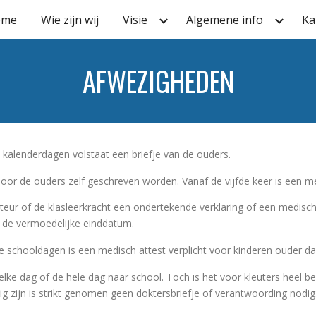
ome
Wie zijn wij
Visie
Algemene info
Ka
ip to main content
Skip to navigat
AFWEZIGHEDEN
kalenderdagen volstaat een briefje van de ouders.
 door de ouders zelf geschreven worden. Vanaf de vijfde keer is een me
teur of de klasleerkracht een ondertekende verklaring of een medisch
n de vermoedelijke einddatum.
 schooldagen is een medisch attest verplicht voor kinderen ouder dan
t elke dag of de hele dag naar school. Toch is het voor kleuters heel 
zig zijn is strikt genomen geen doktersbriefje of verantwoording nodi